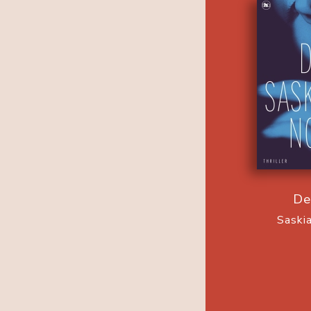
De
Saski