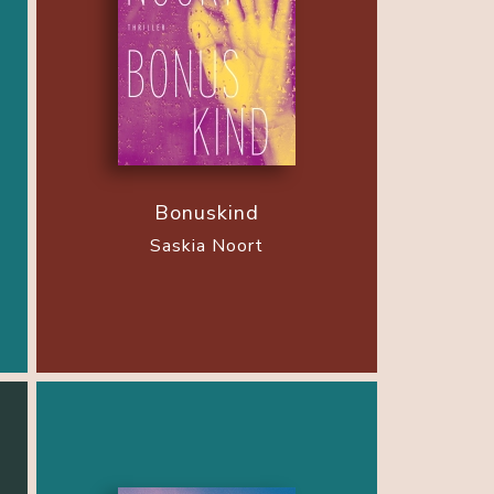
Bonuskind
Saskia Noort