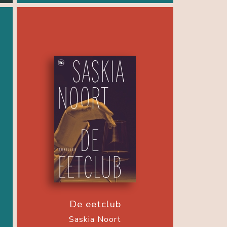
De eetclub
Saskia Noort