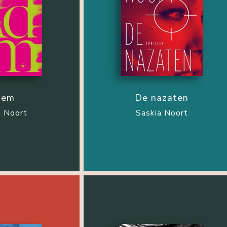
dem
De nazaten
a Noort
Saskia Noort