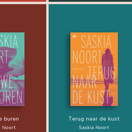
e buren
Terug naar de kust
a Noort
Saskia Noort