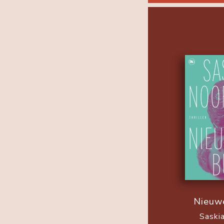
Nieuw
Saski