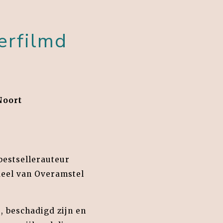
erfilmd
Noort
bestsellerauteur
deel van Overamstel
 beschadigd zijn en