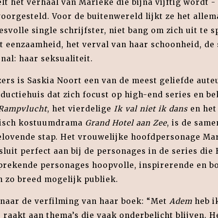
lt het verhaal van Marieke die bijna vijftig wordt -
oorgesteld. Voor de buitenwereld lijkt ze het allem
esvolle single schrijfster, niet bang om zich uit te
t eenzaamheid, het verval van haar schoonheid, de 
al: haar seksualiteit.
ers is Saskia Noort een van de meest geliefde aute
ductiehuis dat zich focust op high-end series en be
Rampvlucht
, het vierdelige
Ik val niet ik dans
en het
tisch kostuumdrama
Grand Hotel aan Zee
, is de sam
elovende stap. Het vrouwelijke hoofdpersonage Mar
luit perfect aan bij de personages in de series die
sprekende personages hoopvolle, inspirerende en b
 zo breed mogelijk publiek.
t naar de verfilming van haar boek: “Met
Adem
heb i
raakt aan thema’s die vaak onderbelicht blijven. He