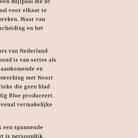
 een mijlpaal die ze
aal voor elkaar te
 spreken. Maar van
scheiding en het
urs van Nederland.
kend is van series als
 aankomende en
enwerking met Noort
ieke die geen blad
 Big Blue produceert.
ovenal vermakelijke
k een spannende
t is persoonlijk,