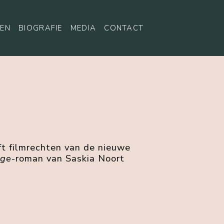
EN
BIOGRAFIE
MEDIA
CONTACT
ft filmrechten van de nieuwe
age
-roman van Saskia Noort