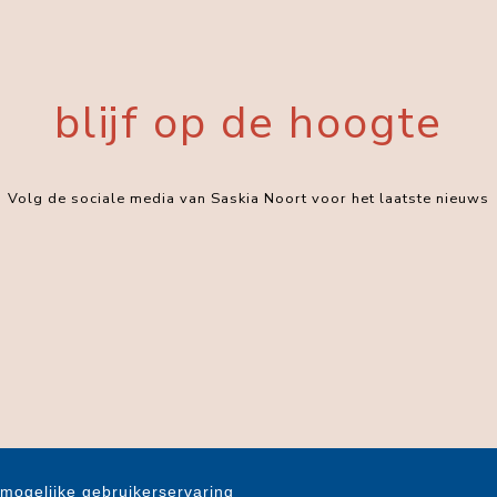
blijf op de hoogte
Volg de sociale media van Saskia Noort voor het laatste nieuws
mogelijke gebruikerservaring
Privacystatement
|
Cookiestatement
|
Cookie-instellingen