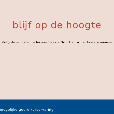
blijf op de hoogte
Volg de sociale media van Saskia Noort voor het laatste nieuws
mogelijke gebruikerservaring
Privacystatement
|
Cookiestatement
|
Cookie-instellingen
t © 2007-2026
Overamstel Uitgevers
- Alle rechten voorbehouden - Ontwerp door
Dog